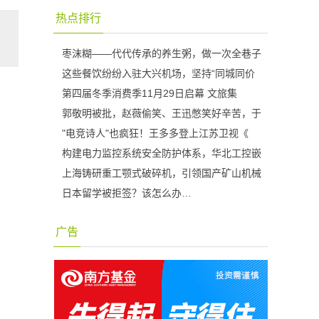
热点排行
枣沫糊——代代传承的养生粥，做一次全巷子
这些餐饮纷纷入驻大兴机场，坚持“同城同价
第四届冬季消费季11月29日启幕 文旅集
郭敬明被批，赵薇偷笑、王迅憋笑好辛苦，于
"电竞诗人"也疯狂！王多多登上江苏卫视《
构建电力监控系统安全防护体系，华北工控嵌
上海铸研重工颚式破碎机，引领国产矿山机械
日本留学被拒签？该怎么办…
广告