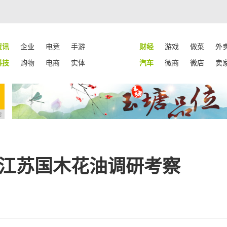
资讯
企业
电竞
手游
财经
游戏
做菜
外
科技
购物
电商
实体
汽车
微商
微店
卖
告
进江苏国木花油调研考察