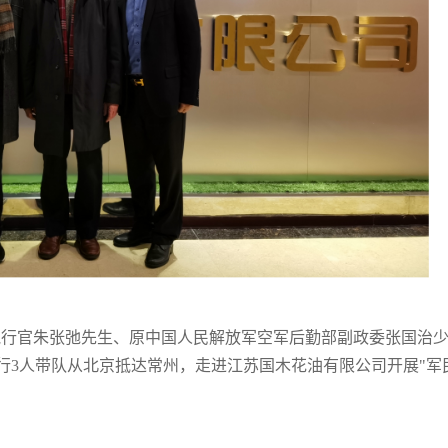
首席执行官朱张弛先生、原中国人民解放军空军后勤部副政委张国治
行3人带队从北京抵达常州，走进江苏国木花油有限公司开展"军