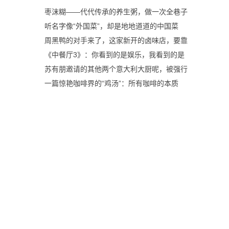
枣沫糊——代代传承的养生粥，做一次全巷子
听名字像“外国菜”，却是地地道道的中国菜
周黑鸭的对手来了，这家新开的卤味店，要靠
《中餐厅3》：你看到的是娱乐，我看到的是
苏有朋邀请的其他两个意大利大厨呢，被强行
一篇惊艳咖啡界的“鸡汤”：所有咖啡的本质