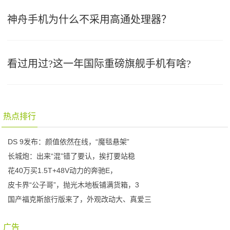
神舟手机为什么不采用高通处理器？
看过用过?这一年国际重磅旗舰手机有啥?
热点排行
DS 9发布：颜值依然在线，“魔毯悬架”
长城炮：出来“混”错了要认，挨打要站稳
花40万买1.5T+48V动力的奔驰E，
皮卡界“公子哥”，抛光木地板铺满货箱，3
国产福克斯旅行版来了，外观改动大、真爱三
广告