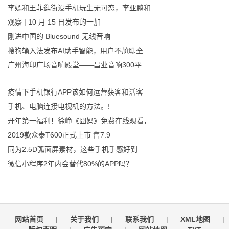
李嫣和王菲逛街没手机玩生无可恋，李亚鹏和
观察 | 10 月 15 日发布的一加
刚进中国的 Bluesound 无线音响
搜狗输入法发布AI助手智能，用户不尬聊全
广州海印广场音响殿堂——昌业音响300平
疫情下手机银行APP该如何运营获客和活客
手机、电脑连接电视机的方法。!
开年第一福利！徐峥《囧妈》免费在线观看，
2019款众泰T600正式上市 售7.9
同为2.5D弧面屏素材，这些手机手感好到
微信小程序2年内会替代80%的APP吗？
网站首页
|
关于我们
|
联系我们
|
XML地图
|