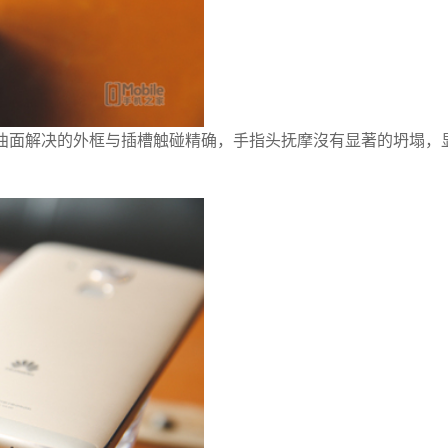
曲面解决的外框与插槽触碰精确，手指头抚摩沒有显著的坍塌，