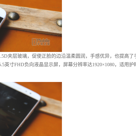
.5D夹层玻璃，促使正脸的边沿温柔圆润，手感优异，也提高了
.5英寸FHD负向液晶显示屏，屏幕分辨率达1920×1080，适用护