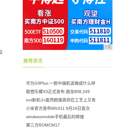
广告
沒
推荐资讯
华为G9Plus:一款中端机该做成什么样
联想乐檬X3正式发布:骁龙808,249
ivvi新机小i虽然颜值高但在工艺上又有
小米官方宣布MIUI11:9月24日首次
windwosmobile手机最后的辉煌
第三方ROMCM17