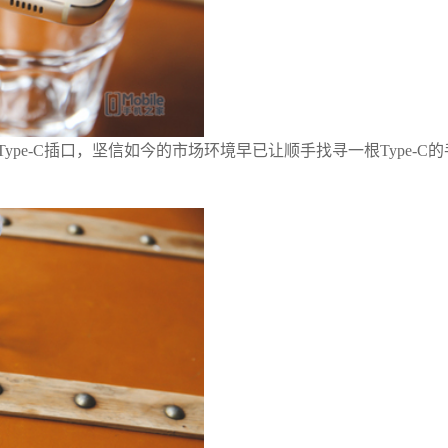
了Type-C插口，坚信如今的市场环境早已让顺手找寻一根Type-C的