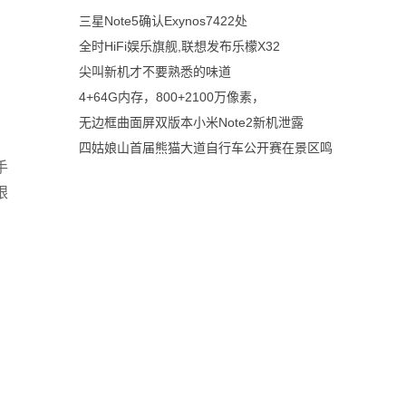
三星Note5确认Exynos7422处
全时HiFi娱乐旗舰,联想发布乐檬X32
尖叫新机才不要熟悉的味道
4+64G内存，800+2100万像素，
无边框曲面屏双版本小米Note2新机泄露
四姑娘山首届熊猫大道自行车公开赛在景区鸣
手
眼