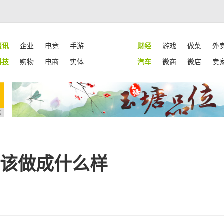
资讯
企业
电竞
手游
财经
游戏
做菜
外
科技
购物
电商
实体
汽车
微商
微店
卖
告
端机该做成什么样