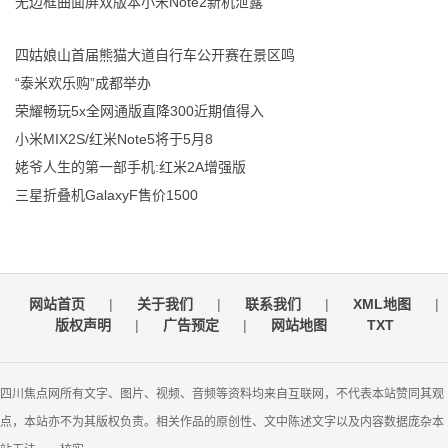
无边框曲面屏双版本小米Note2新机泄露
四姑娘山首届熊猫大道自行车公开赛在景区鸣
“泰米欢乐购”成都举办
荣耀畅玩5x全网通版直降300近期值得入
小米MIX2S/红米Note5将于5月8
姥爷人生的第一部手机:红米2A增强版
三星折叠机GalaxyF售价1500
网站首页
|
关于我们
|
联系我们
|
XML地图
|
版权声明
|
广告预定
|
网站地图
TXT
四川焦点网所有文字、图片、视频、音频等资料均来自互联网，不代表本站赞同其观
点，本站亦不为其版权负责。相关作品的原创性、文中陈述文字以及内容数据庞杂本