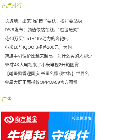
热点排行
长城炮：出来“混”错了要认，挨打要站稳
DS 9发布：颜值依然在线，“魔毯悬架”
花40万买1.5T+48V动力的奔驰E，
小米10与IQOO 3相差200元，为何
魅族手机性价比越来越高，为什么买的人却少
55寸4K大电视来了小米电视2开箱图赏
【翰墨飘香迎国庆 书画名家颂中秋】世界名
金属大屏正面指纹OPPOA59官方图赏
广告