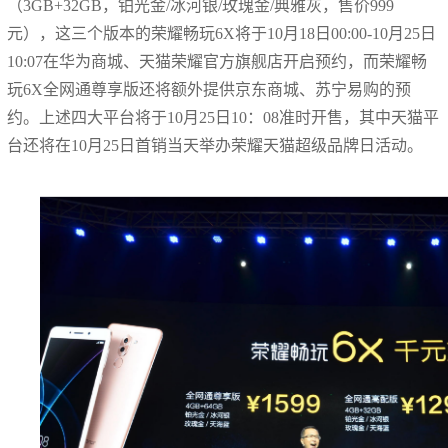
（3GB+32GB，铂光金/冰河银/玫瑰金/典雅灰，售价999
元），这三个版本的荣耀畅玩6X将于10月18日00:00-10月25日
10:07在华为商城、天猫荣耀官方旗舰店开启预约，而荣耀畅
玩6X全网通尊享版还将额外提供京东商城、苏宁易购的预
约。上述四大平台将于10月25日10：08准时开售，其中天猫平
台还将在10月25日首销当天举办荣耀天猫超级品牌日活动。