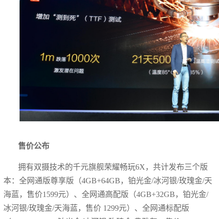
售价公布
拥有双摄技术的千元旗舰荣耀畅玩6X，共计发布三个版
本：全网通版尊享版（4GB+64GB，铂光金/冰河银/玫瑰金/天
海蓝，售价1599元）、全网通高配版（4GB+32GB，铂光金/
冰河银/玫瑰金/天海蓝，售价 1299元）、全网通标配版