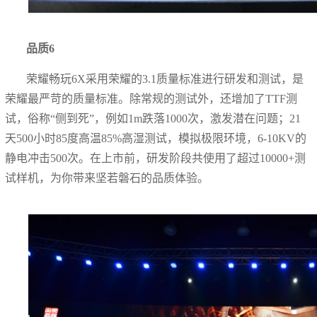
品质6
荣耀畅玩6X采用荣耀的3.1质量标准进行研发和测试，是
荣耀最严苛的质量标准。除常规的测试外，还增加了TTF测
试，俗称“侧到死”，例如1m跌落1000次，激发潜在问题；21
天500小时85度高温85%高湿测试，模拟极限环境，6-10KV的
静电冲击500次。在上市前，研发阶段共使用了超过10000+测
试样机，为你带来坚若磐石的品质体验。