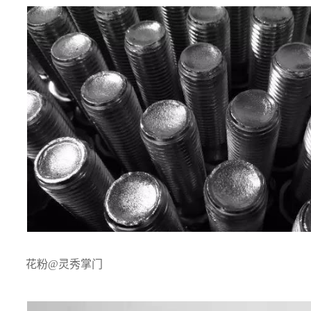
花粉@灵秀掌门