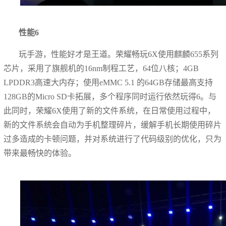
性能6
玩手游，性能好才是王道。荣耀畅玩6X使用麒麟655系列
芯片，采用了旗舰机的16nm制程工艺，64位八核；4GB
LPDDR3高速大内存；使用eMMC 5.1 的64GB存储最高支持
128GB的Micro SD卡拓展，多个程序同时运行依然玩得6。与
此同时，荣耀6X使用了新的文件系统，在日常使用过程中，
新的文件系统会自动为手机整理碎片，缓解手机长期使用碎片
过多造成的卡顿问题，并对系统进行了代码级别的优化，只为
带来最畅快的体验。