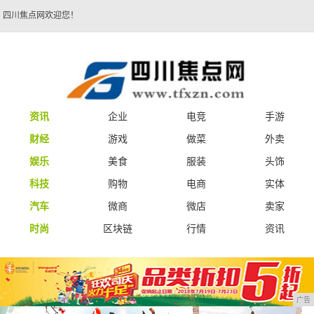
四川焦点网欢迎您！
资讯
企业
电竞
手游
财经
游戏
做菜
外卖
娱乐
美食
服装
头饰
科技
购物
电商
实体
汽车
微商
微店
卖家
时尚
区块链
行情
资讯
广告