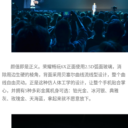
颜值即是正义。荣耀畅玩6X正面使用2.5D弧面玻璃，消
除周边生硬的棱角，背面采用贝塞尔曲线流线型设计，整个曲
线自由灵动。正是这种仿人体工学的设计，让整个手机贴合掌
心，并拥有5种多彩金属机身可选：铂光金、冰河银、典雅
灰、玫瑰金、天海蓝，拿起来就不愿意放下。