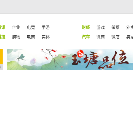
资讯
企业
电竞
手游
财经
游戏
做菜
外
科技
购物
电商
实体
汽车
微商
微店
卖
告
！