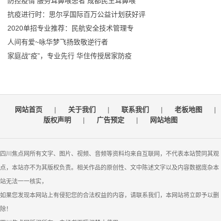
防控疫情 服务耳鼻喉患者 成都民生耳鼻喉
抗疫进行时：思尔孚国际百万公益计划获好评
2020单招专业推荐：民航安全技术管理专
人间有爱~咏华梦飞扬致敬逆行者
家庭战“疫”，专业先行 华住传授居家防疫
网站首页
|
关于我们
|
联系我们
|
老板地图
|
版权声明
|
广告预定
|
网站地图
四川焦点网所有文字、图片、视频、音频等资料均来自互联网，不代表本站赞同其观
点，本站亦不为其版权负责。相关作品的原创性、文中陈述文字以及内容数据庞杂本
站无法一一核实，
如果您发现本网站上有侵犯您的合法权益的内容，请联系我们，本网站将立即予以删
除！