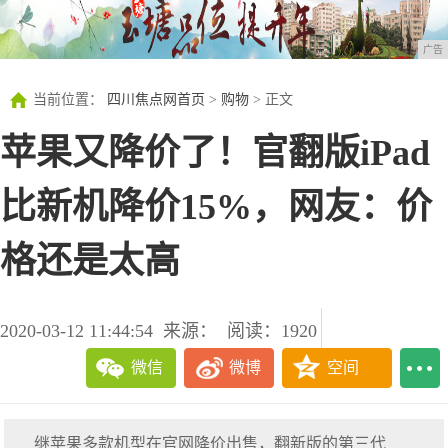
广告
当前位置：
四川焦点网首页
>
购物
> 正文
苹果又降价了！官翻版iPad
比新机降价15%，网友：价
格还是太高
2020-03-12 11:44:54
来源：
阅读：1920
微信
微博
空间
继苹果多款机型在官网降价出售，翻新版的第三代