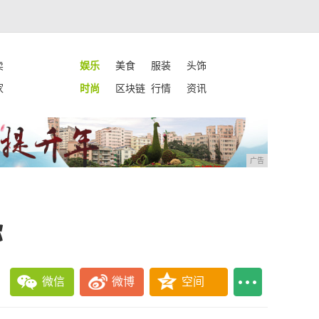
卖
娱乐
美食
服装
头饰
家
时尚
区块链
行情
资讯
广告
你
微信
微博
空间