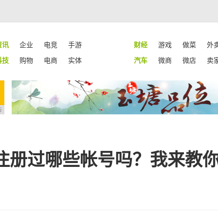
资讯
企业
电竞
手游
财经
游戏
做菜
外
科技
购物
电商
实体
汽车
微商
微店
卖
告
注册过哪些帐号吗？我来教