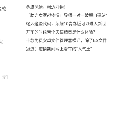
彝族风情，峨边好物！
这款
「助力卖家战疫情」导师一对一破解自建站“
输入这些代码，荣耀10青春版可以进入新世
开车的时候带个天猫精灵是什么体验？
十款免费安卓文件管理器横评，除了ES文件
伙
冠道：疫情期间网上看车的“人气王”
：无]