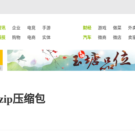
资讯
企业
电竞
手游
财经
游戏
做菜
外
科技
购物
电商
实体
汽车
微商
微店
卖
告
zip压缩包