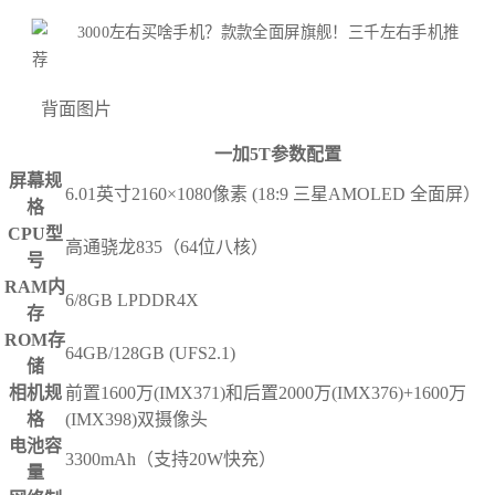
背面图片
一加5T参数配置
屏幕规
6.01英寸2160×1080像素 (18:9 三星AMOLED 全面屏）
格
CPU型
高通骁龙835（64位八核）
号
RAM内
6/8GB LPDDR4X
存
ROM存
64GB/128GB (UFS2.1)
储
相机规
前置1600万(IMX371)和后置2000万(IMX376)+1600万
格
(IMX398)双摄像头
电池容
3300mAh（支持20W快充）
量