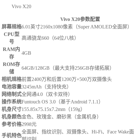
Vivo X20
Vivo X20参数配置
屏幕规格
6.01英寸2160x1080像素（Super AMOLED全面屏）
CPU型
高通骁龙660（64位八核）
号
RAM内
4GB
存
ROM存
64GB/128GB（最大支持256GB存储拓展）
储
相机规格
前置2400万和后置1200万+500万双摄像头
电池容量
3245mAh（支持快充）
网络制式
全网通4.0（双卡双待）
操作系统
Funtouch OS 3.0（基于Android 7.1.1）
机身尺寸
155.85x75.15x7.2mm（159g）
机身颜色
金色、玫瑰金、磨砂黑（金属机身）
参考价格
2998元
全面屏、指纹识别、双摄像头、Hi-Fi、Face Wake面
手机特色
部识别