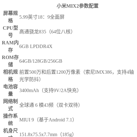
小米MIX2参数配置
屏幕规
5.99英寸18：9全面屏
格
CPU型
高通骁龙835（64位八核）
号
RAM内
6GB LPDDR4X
存
ROM存
64GB/128GB/256GB
储
相机规
前置500万和后置1200万像素（索尼IMX386，支持4轴
格
光学防抖）
电池容
3400mAh（支持9V/2A快充）
量
网络制
全球通 6 模43频（双卡双待）
式
操作系
MIUI 9（基于Android 7.1）
统
机身尺
151.8x75.5x7.7mm（185g）