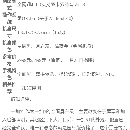
网络制
全网通4.0（支持双卡双待与Volte）
式
操作系
氢OS 3.6（基于Android 8.0）
统
机身尺
156.1x75x7.2mm（162g）
寸
机身颜
星辰黑、月岩灰、薄荷金（金属机身）
色
参考价
2999元/3499元（暂定，11月28日揭晓）
格
手机特
全面屏、双摄像头、指纹识别、面部识别、NFC
色
相关推
一加5T评测
荐
编辑点评：
一加5T作为一加5的全面屏升级，主要改变在于屏幕和加
入脸部识别，其它区别不大。目前，一加5T的外观、配置已
经完全确认，唯一有悬念的就是国行版价格了，这个需要等到