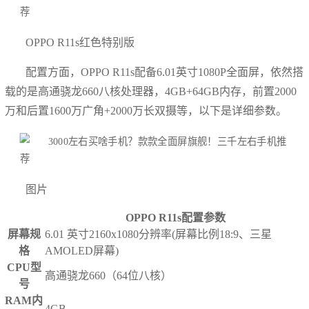
OPPO R11s红色特别版
配置方面，OPPO R11s配备6.01英寸1080P全面屏，依然搭
载的是高通骁龙660八核处理器，4GB+64GB内存，前置2000
万和后置1600万广角+2000万长双摄等，以下是详细参数。
图片
OPPO R11s配置参数
屏幕规
6.01 英寸2160x1080分辨率(屏幕比例18:9、三星
格
AMOLED屏幕)
CPU型
高通骁龙660（64位八核）
号
RAM内
4GB