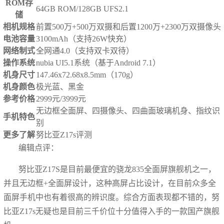
ROM存
64GB ROM/128GB UFS2.1
储
相机规格
前置500万+500万双摄和后置1200万+2300万双摄像头
电池容量
3100mAh（支持26W快充）
网络制式
全网通4.0（支持双卡双待）
操作系统
nubia UI5.1系统（基于Android 7.1）
机身尺寸
147.46x72.68x8.5mm（170g）
机身颜色
极光蓝、黑金
参考价格
2999元/3999元
无边框全面屏、四摄像头、四曲面玻璃机身、指纹识
手机特色
别
更多了解
努比亚Z17s评测
编辑点评：
努比亚Z17S是目前最便宜的骁龙835全面屏旗舰机之一，
并且无边框+全面屏设计，这种高屏占比设计，在目前众多全
面屏手机中也有着很高的辨识度。综合方面表现都不错的，努
比亚Z17s无疑也是目前三千价位十分值得入手的一款国产旗舰