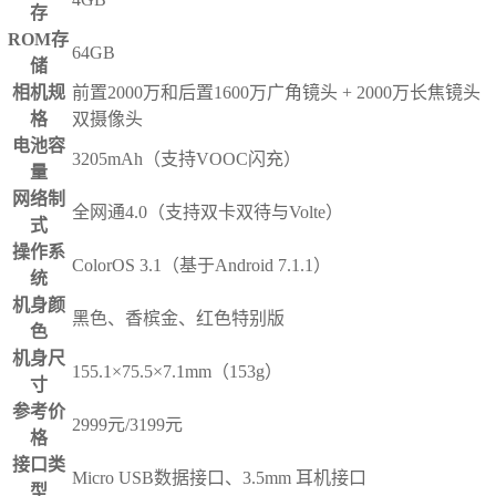
存
ROM存
64GB
储
相机规
前置2000万和后置1600万广角镜头 + 2000万长焦镜头
格
双摄像头
电池容
3205mAh（支持VOOC闪充）
量
网络制
全网通4.0（支持双卡双待与Volte）
式
操作系
ColorOS 3.1（基于Android 7.1.1）
统
机身颜
黑色、香槟金、红色特别版
色
机身尺
155.1×75.5×7.1mm（153g）
寸
参考价
2999元/3199元
格
接口类
Micro USB数据接口、3.5mm 耳机接口
型