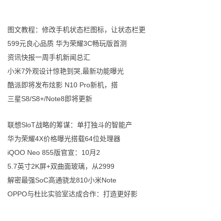
图文教程：修改手机状态栏图标，让状态栏更
599元良心品质 华为荣耀3C畅玩版首测
资讯快报一周手机新闻总汇
小米7外观设计惊艳到哭,最新功能曝光
酷派即将发布炫影 N10 Pro新机，搭
三星S8/S8+/Note8即将更新
联想SloT战略的筹谋：单打独斗的智能产
华为荣耀4X价格曝光搭载64位处理器
iQOO Neo 855版官宣：10月2
5.7英寸2K屏+双曲面玻璃，从2999
解密最强SoC高通骁龙810小米Note
OPPO与杜比实验室达成合作：打造更好影