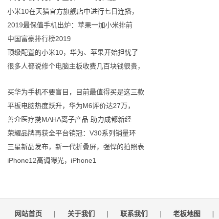
小米10在天猫官方旗舰店中进行七日连播，
2019最保值手机出炉：苹果一加小米排前
中国富豪排行榜2019
顶级配置的小米10，华为、苹果开始担忧了
很多人都说修个电脑主板收费几百块钱很贵，
买华为手机不要盲目，目前最值得买是这三款
平板电脑热度跃升，华为M6评价达27万，
善介医疗携MAHA离子产品 助力成都新经
荣耀品牌再获全平台销冠：V30系列销量环
三星新品发布，新一代折叠屏，强悍的拍照表
iPhone12高调曝光，iPhone1
网站首页
|
关于我们
|
联系我们
|
老板地图
|