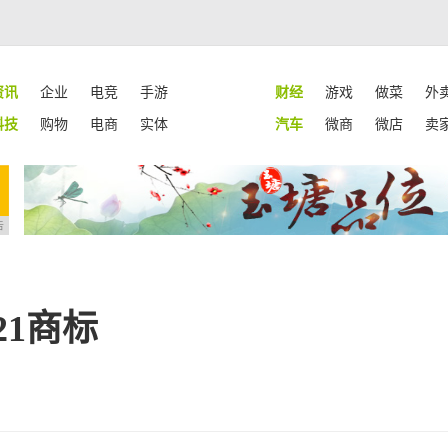
资讯
企业
电竞
手游
财经
游戏
做菜
外
科技
购物
电商
实体
汽车
微商
微店
卖
告
21商标