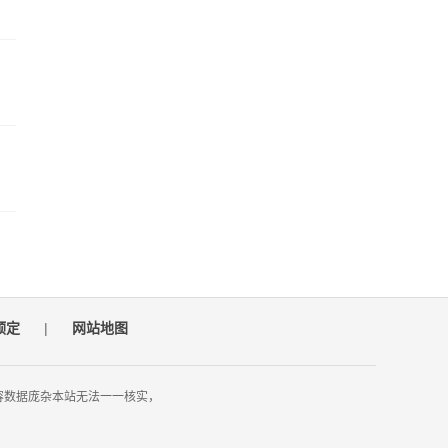
预定
|
网站地图
容数据庞杂本站无法一一核实，