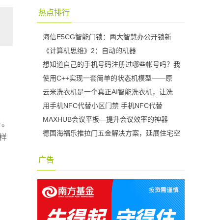
热点排行
海信E5CG智能门锁：两大智慧办公开锁新
《计算机思维》2：自动的机器
想知道自己的手机号码注册过哪些帐号吗？我
使用C++实现一套简单的状态机模型——原
云米洗衣机是一个真正AI智能洗衣机，让洗
用手机NFC代替小区门禁 手机NFC代替
MAXHUB会议平板—提升会议效率的神器
号。
德国海福乐推拉门五金解决方案，延展住宅空
样
广告
、