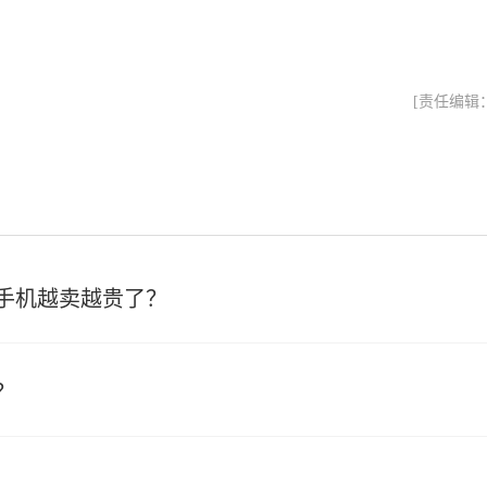
[责任编辑
，手机越卖越贵了？
？