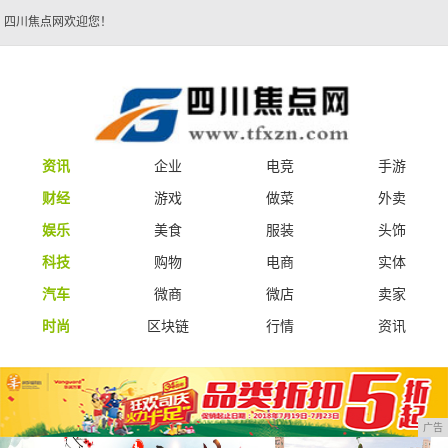
四川焦点网欢迎您！
资讯
企业
电竞
手游
财经
游戏
做菜
外卖
娱乐
美食
服装
头饰
科技
购物
电商
实体
汽车
微商
微店
卖家
时尚
区块链
行情
资讯
广告