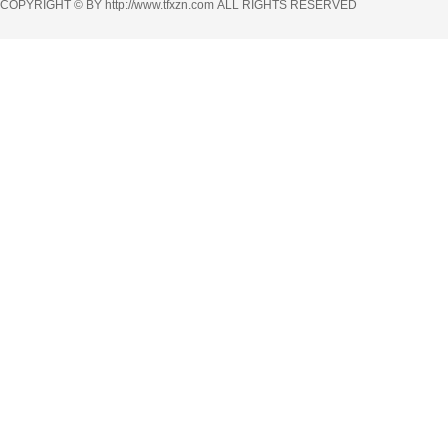
COPYRIGHT © BY http://www.tfxzn.com ALL RIGHTS RESERVED