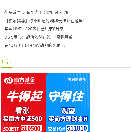
街头暗号,玩有引力丨华熙LIVE·528
【独家揭秘】你不知道的潮趣玩法都在这里！
华熙LIVE · 528傣迪音乐节8月来
DS 9发布：颜值依然在线，“魔毯悬架”
花40万买1.5T+48V动力的奔驰E，
广告