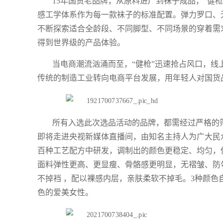
15年国货老品牌，从原料进厂到袜子成品，“健
感工学体系作为每一款袜子的标准配置。弹力罗口、无
不断探索适合全龄段、不同脚型、不同场景的穿着需
得到世界级的产品体验。
当电商潮流汹涌而至，“健枪”迅速抢占风口，
传统的制造工业转向电商平台发展，用年轻人对国货
所有入选此次选品活动的品牌，都需经过严格的筛
即将走进央视新媒体直播间，由知名主持人为广大民众
百种工艺配方中研发，调制出的颜色更稳定、均匀，
面料弹性更高、更显瘦、骨骼感更明显，无褶皱、防
不掉裆 ，配以裸感内层，亲肤柔软不掉毛。3种颜
色的爱美女性。