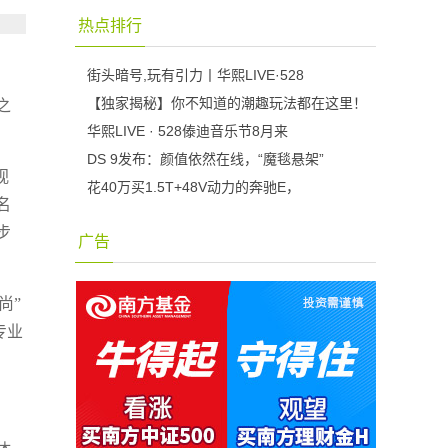
热点排行
街头暗号,玩有引力丨华熙LIVE·528
。
【独家揭秘】你不知道的潮趣玩法都在这里！
之
华熙LIVE · 528傣迪音乐节8月来
DS 9发布：颜值依然在线，“魔毯悬架”
视
花40万买1.5T+48V动力的奔驰E，
名
步
广告
尚”
专业