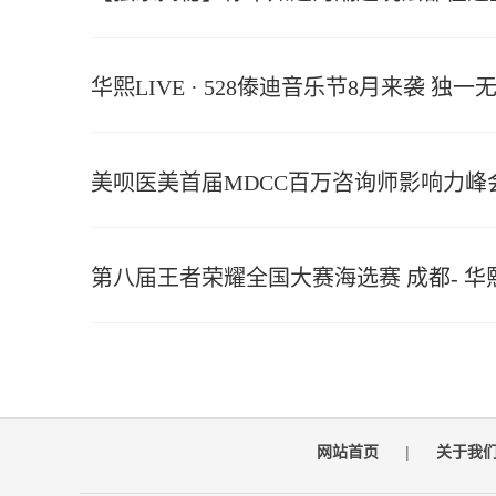
华熙LIVE · 528傣迪音乐节8月来袭 独
美呗医美首届MDCC百万咨询师影响力
第八届王者荣耀全国大赛海选赛 成都- 华熙L
网站首页
|
关于我