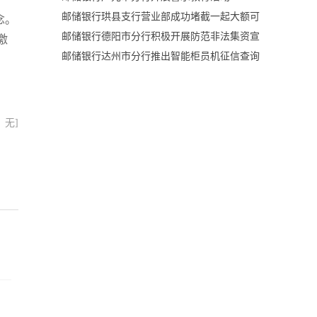
邮储银行珙县支行营业部成功堵截一起大额可
念。
邮储银行德阳市分行积极开展防范非法集资宣
激
邮储银行达州市分行推出智能柜员机征信查询
：无]