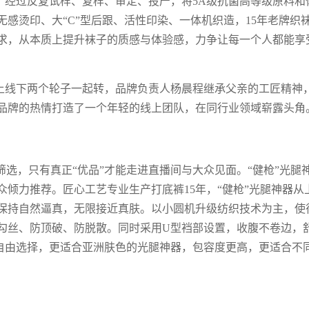
枪”经过反复试样、复样、审定、投产，将5A级抗菌高等级原料和
感烫印、大“C”型后跟、活性印染、一体机织造，15年老牌织
求，从本质上提升袜子的质感与体验感，力争让每一个人都能享
线上线下两个轮子一起转，品牌负责人杨晨程继承父亲的工匠精神
品牌的热情打造了一个年轻的线上团队，在同行业领域崭露头角
选，只有真正“优品”才能走进直播间与大众见面。“健枪”光腿
倾力推荐。匠心工艺专业生产打底裤15年，“健枪”光腿神器从
保持自然逼真，无限接近真肤。以小圆机升级纺织技术为主，使
勾丝、防顶破、防脱散。同时采用U型裆部设置，收腹不卷边，
色自由选择，更适合亚洲肤色的光腿神器，包容度更高，更适合不