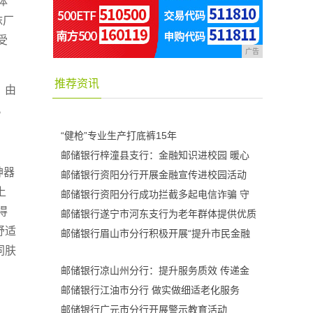
体
袜厂
受
广告
推荐资讯
，由
。
“健枪”专业生产打底裤15年
邮储银行梓潼县支行：金融知识进校园 暖心
神器
邮储银行资阳分行开展金融宣传进校园活动
上
邮储银行资阳分行成功拦截多起电信诈骗 守
得
邮储银行遂宁市河东支行为老年群体提供优质
舒适
邮储银行眉山市分行积极开展“提升市民金融
同肤
邮储银行凉山州分行：提升服务质效 传递金
邮储银行江油市分行 做实做细适老化服务
邮储银行广元市分行开展警示教育活动