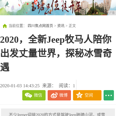
广告
当前位置：
四川焦点网首页
>
资讯
> 正文
2020，全新Jeep牧马人陪你
出发丈量世界，探秘冰雪奇
遇
2020-01-03 14:43:25
来源：
阅读：1
微信
微博
空间
不少Jeeper迎接2020的方式是驾驶Jeep驰骋山河，或雪