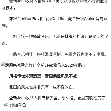
全新Jeep牧马人搭载8.4+7英寸双液晶双系统人机智能交
互技术，
兼容苹果CarPlay和百度CarLife，配合升级Alpine音响系
统，
手机连接一键播放音乐，无论是挑战的摇滚还是星空的民
谣，
一路音乐相伴，座椅温暖呵护，冰雪之行也少不了惬意。
风格传世外观造型，雪国偶像风采不减
北国的风光也并非只有一成不变的白，
全新Jeep牧马人拥有极光蓝、珊瑚橙、夏威夷晚霞黄等
10种炫丽车色，