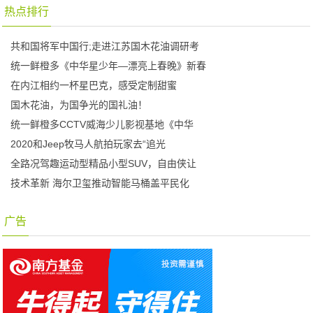
热点排行
共和国将军中国行;走进江苏国木花油调研考
统一鲜橙多《中华星少年—漂亮上春晚》新春
在内江相约一杯星巴克，感受定制甜蜜
国木花油，为国争光的国礼油！
统一鲜橙多CCTV威海少儿影视基地《中华
2020和Jeep牧马人航拍玩家去“追光
全路况驾趣运动型精品小型SUV，自由侠让
技术革新 海尔卫玺推动智能马桶盖平民化
广告