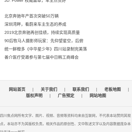
JD. Power 权威盖章，车主点赞好
北京奔驰年产首次突破50万辆
深圳湾畔，看蔚来车主生态的养成
2019北京奔驰再创佳绩，持续实现高质量
90后牧马人摄影师玩家：先仰望星空，后俯
统一鲜橙多《中华星少年》四川站录制完美落
善介医疗受邀参与第七届中日韩工商峰会
网站首页
|
关于我们
|
联系我们
|
老板地图
|
版权声明
|
广告预定
|
网站地图
四川焦点网所有文字、图片、视频、音频等资料均来自互联网，不代表本站赞同其观
点，本站亦不为其版权负责。相关作品的原创性、文中陈述文字以及内容数据庞杂本