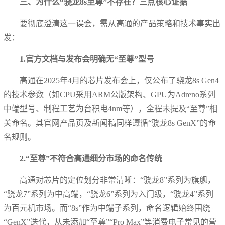
三、为什么“骁龙8s至尊”不存在？三点核心证据
要彻底澄清这一误会，需从高通的产品策略和技术事实出
发：
1.官方文档与发布会明确无“至尊”型号
高通在2025年4月的芯片发布会上，仅公布了骁龙8s Gen4
的技术参数（如CPU采用ARM公版架构、GPU为Adreno系列
中端型号、制程工艺为台积电4nm等），全程未提及“至尊”相
关命名。其官网产品页及新闻稿同样遵循“骁龙8s GenX”的命
名规则。
2.“至尊”不符合高通细分市场的命名传统
高通对芯片的定位划分非常清晰：“骁龙8”系列为旗舰，
“骁龙7”系列为中高端，“骁龙6”系列为入门级，“骁龙4”系列
为百元机市场。而“8s”作为中端子系列，命名逻辑始终围绕
“GenX”迭代，从未添加“至尊”“Pro Max”等消费电子常见的营