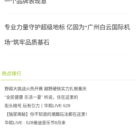
一个品牌表现意
专业力量守护超级地标 亿固为“广州白云国际机
场”筑牢品质基石
热点排行
野超大挑战火热开赛 越野硬核实力扎根重庆
“全民健康 乐活一夏” 听说，住在这里的
街头暗号,玩有引力丨华熙LIVE·528
【独家揭秘】你不知道的潮趣玩法都在这里！
华熙LIVE · 528傣迪音乐节8月来