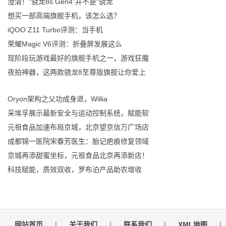
澄清！“骁龙8s Gen4”并不是“骁龙
想买一部高端旗舰手机，该怎么选？
iQOO Z11 Turbo评测：当手机
荣耀Magic V6评测：折叠屏发展这么
现阶段玩游戏最好的旗舰手机之一，游戏狂魔
夜拍神器，这两款骁龙8至尊版旗舰让你爱上
Oryon架构之父功成身退，Willia
采埃孚展示最新安全与运动控制系统，赋能软
元祖食品加速布局京城，北京望京信万广场店
成都锦一医院宋春芳医生：胎记疤痕修复领域
京城再添甜蜜坐标，元祖食品北京再添新店！
科技赋能，质效双收，罗布泊产品助农增收
网站首页
|
关于我们
|
联系我们
|
XML地图
|