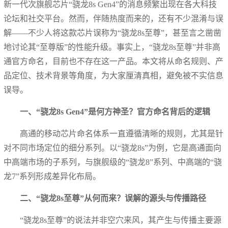
新一代次旗舰芯片“骁龙8s Gen4”的消息频繁出现在各大科技
论坛和社交平台。然而，伴随热度而来的，还有不少混淆与误
解——不少人将这款芯片误称为“骁龙8s至尊”，甚至言之凿凿
地讨论其“至尊版”的性能升级。事实上，“骁龙8s至尊”并非高
通官方命名，目前也不存在这一产品。本文将从命名规则、产
品定位、技术背景等角度，为大家厘清真相，避免被不实信息
误导。
一、“骁龙8s Gen4”是何方神圣？官方命名背后的逻辑
高通的移动芯片命名体系一直遵循清晰的规则，尤其是针
对不同市场定位的细分系列。以“骁龙8s”为例，它是高通面向
中高端市场的子系列，与旗舰级的“骁龙8”系列、中高端的“骁
龙7”系列形成差异化布局。
二、“骁龙8s至尊”从何而来？误解的源头与传播路径
“骁龙8s至尊”的说法并非空穴来风，其产生与传播主要源