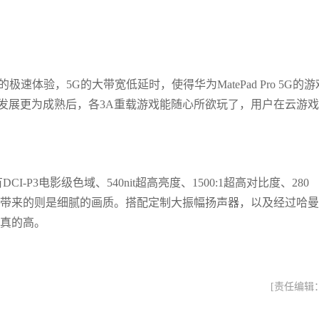
体验，5G的大带宽低延时，使得华为MatePad Pro 5G的游
戏发展更为成熟后，各3A重载游戏能随心所欲玩了，用户在云游
-P3电影级色域、540nit超高亮度、1500:1超高对比度、280
持，带来的则是细腻的画质。搭配定制大振幅扬声器，以及经过哈
性真的高。
[责任编辑