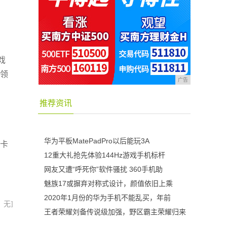
戏
戏领
广告
推荐资讯
华为平板MatePadPro以后能玩3A
曼卡
12重大礼抢先体验144Hz游戏手机标杆
网友又遭“呼死你”软件骚扰 360手机助
魅族17或摒弃对称式设计，颜值依旧上乘
2020年1月份的华为手机不能乱买，年前
：无]
王者荣耀刘备传说级加强，野区霸主荣耀归来