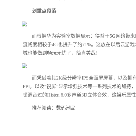
划重点段落
而根据华为实验室数据显示：得益于5G网络带来的极速
流畅度相较于4G也提升了约71%。这放在以后云游
域也能做到畅玩无忧了，简直美哉！
而凭借着其2K级分辨率IPS全面屏屏幕，以及拥有DCI
PPI，以及“锐屏”显示增强技术等一系列技术的加
顿调音过的Histen 6.0多声道3D立体音效，这娱乐属
推荐阅读：
数码潮品