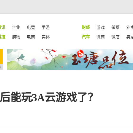
资讯
企业
电竞
手游
财经
游戏
做菜
外
科技
购物
电商
实体
汽车
微商
微店
卖
告
o以后能玩3A云游戏了？