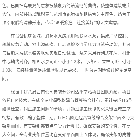
色。巴国神鸟展翼的意象被抽象为简洁流畅的曲线，使整体建筑端庄
大气。内部装饰以玳瑁黄与达州市花腊梅花相结合为主题色，站台吊
顶萃取腊梅清雅形态，传递“温暖旅途、连接美好”的人文寓意。
在设备机房领域，消防水泵房采用物联网水泵，集成消防控制、
机械应急启动、双电源转换、自动巡检及流量压力测试等功能，并可
与智能末端试水装置联动实现自动试验。泵房采用行列式布局，机组
中心轴线对齐，相邻水泵间距不小于1.2米，与墙面、立柱间距不小于
1.0米，安装质量满足质量验收规范要求，同时为后期检修预留充足空
间。
根据中建八局西南公司安装分公司达州南站项目团队介绍，项目
依托BIM技术，完成全专业模型构建与管线综合排布，累计完成116条
碰撞检查，纠正施工问题50余项，并通过施工模拟优化关键区域工序
衔接，有效压缩了整体工期。BIM出图还包含管线综合支架平面图与支
架剖面图，有支架细部节点与受力计算书，确保支架的安全性；在高
大空间，全专业支架位置均在支架平面图上面体现，确保支架的成排