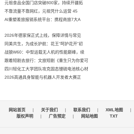
元祖食品全国门店突破800家，持续开疆拓
不靠流量不靠网红，元祖凭什么运营 45
AI重塑差旅报销系统平台：携程商旅7大A
2026年德家保正式上线，保障详情与常见
同美共生，为成长护航：花王“呵护花开”初
战狼W60：中型运载无人机的性能巅峰，续
跟着短剧去旅行：文旅短剧《重生只为你爱可
四川轻化工大学团队攻克固态锂硫电池核心材
2026高通具身智能与机器人开发者大赛正
网站首页
|
关于我们
|
联系我们
|
XML地图
|
版权声明
|
广告预定
|
网站地图
TXT