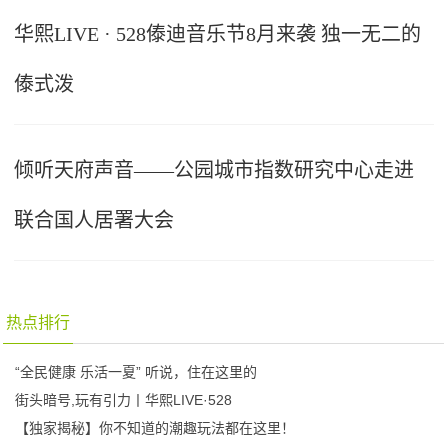
华熙LIVE · 528傣迪音乐节8月来袭 独一无二的
傣式泼
倾听天府声音——公园城市指数研究中心走进
联合国人居署大会
热点排行
“全民健康 乐活一夏” 听说，住在这里的
街头暗号,玩有引力丨华熙LIVE·528
【独家揭秘】你不知道的潮趣玩法都在这里！