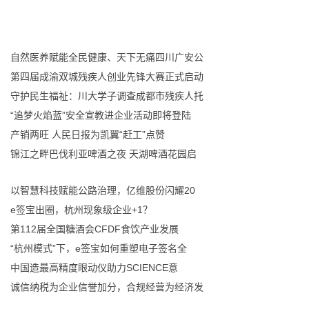
自然医养赋能全民健康、天下无痛四川广安公
第四届成渝双城残疾人创业先锋大赛正式启动
守护民生福祉：川大学子调查成都市残疾人托
“追梦火焰蓝”安全宣教进企业活动即将登陆
产销两旺 人民日报为凯翼“赶工”点赞
锦江之畔巴伐利亚啤酒之夜 天湖啤酒花园启
以智慧科技赋能公路治理，亿维股份闪耀20
e签宝出圈，杭州现象级企业+1？
第112届全国糖酒会CFDF食饮产业发展
“杭州模式”下，e签宝如何重塑电子签名全
中国造最高精度眼动仪助力SCIENCE意
诚信纳税为企业信誉加分，合规经营为经济发